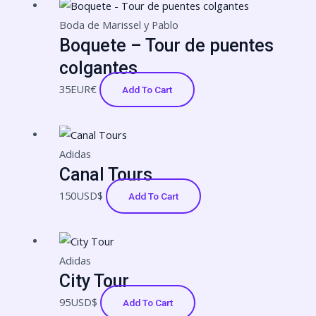
chosen
on
Boda de Marissel y Pablo
Boquete – Tour de puentes
the
product
colgantes
page
35
EUR€
Add To Cart
Adidas
Canal Tours
150
USD$
Add To Cart
Adidas
City Tour
95
USD$
Add To Cart