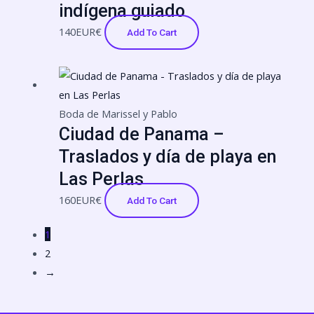
indígena guiado
140
EUR€
Add To Cart
Boda de Marissel y Pablo
Ciudad de Panama –
Traslados y día de playa en
Las Perlas
160
EUR€
Add To Cart
1
2
→