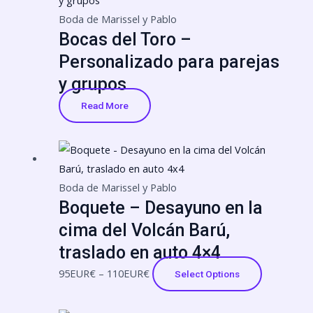
Boda de Marissel y Pablo
Bocas del Toro –
Personalizado para parejas
y grupos
Read More
Price
This
range:
product
95EUR€
has
Boda de Marissel y Pablo
Boquete – Desayuno en la
through
multiple
110EUR€
variants.
cima del Volcán Barú,
The
traslado en auto 4×4
options
95
EUR€
–
110
EUR€
Select Options
may
be