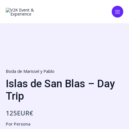
Skip
Main
to
Menu
content
Islas
de
San
Blas
-
Boda de Marissel y Pablo
Day
Trip
Islas de San Blas – Day
quantity
Trip
125
EUR€
Por Persona